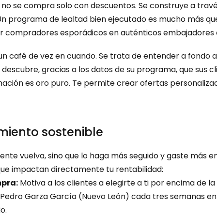
e no se compra solo con descuentos. Se construye a travé
 Un programa de lealtad bien ejecutado es mucho más que
r compradores esporádicos en auténticos embajadores 
un café de vez en cuando. Se trata de entender a fondo a t
descubre, gracias a los datos de su programa, que sus c
mación es oro puro. Te permite crear ofertas personaliza
imiento sostenible
cliente vuelva, sino que lo haga más seguido y gaste más e
que impactan directamente tu rentabilidad:
mpra:
 Motiva a los clientes a elegirte a ti por encima de l
an Pedro Garza García (Nuevo León) cada tres semanas en
o.