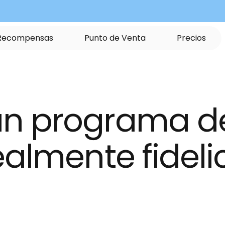
R
e
c
o
m
p
e
n
s
a
s
P
u
n
t
o
d
e
V
e
n
t
a
P
r
e
c
i
o
s
n programa de
almente fidelic