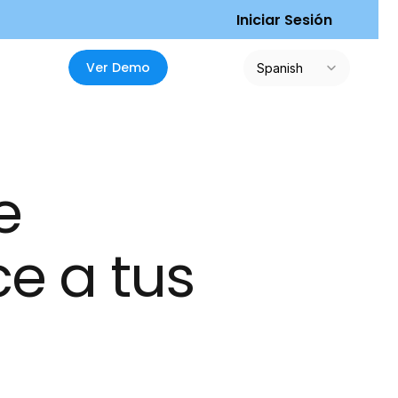
I
n
i
c
i
a
r
S
e
s
i
ó
n
Select Language
V
e
r
D
e
m
o
Spanish
 
e a tus 