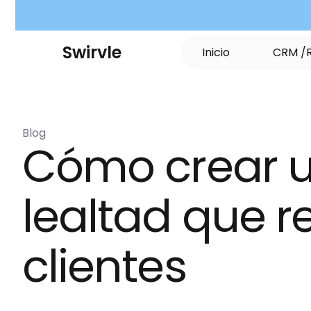
S
w
i
r
v
l
e
I
n
i
c
i
o
C
R
M
/
Blog
Cómo crear u
lealtad que re
clientes