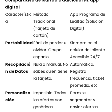
Comparativa de lealtad tradicional vs. app 
digital
Característic
Método 
App Programa de 
a
Tradicional 
Lealtad (Solución 
(Tarjeta de 
Digital)
cartón)
Portabilidad
Fácil de perder u 
Siempre en el 
olvidar. Ocupa 
celular del cliente. 
espacio.
Accesible 24/7.
Recopilació
Nula o manual. No 
Automática. 
n de Datos
sabes quién tiene 
Registra 
la tarjeta.
frecuencia, ticket 
promedio, etc.
Personaliza
Imposible. Todas 
Permite 
ción
las ofertas son 
segmentar y 
genéricas.
enviar ofertas 