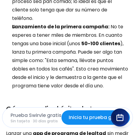
proceso sea pan comido; lo ideal es que el 
cliente solo tenga que dar su número de 
teléfono.
Lanzamiento de la primera campaña:
 No te 
esperes a tener miles de miembros. En cuanto 
tengas una base inicial (unos 
50-100 clientes
), 
lanza tu primera campaña. Puede ser algo tan 
simple como: "Esta semana, llévate puntos 
dobles en todos los cafés". Esto crea movimiento 
desde el inicio y le demuestra a la gente que el 
programa tiene valor desde el día uno.
Cómo medir el éxito de tu 
Prueba Swirvle gratis
programa de lealtad
Inicia tu prueba gratis
Sin tarjeta · 30 días gratis
Lanzar una 
app de programa de lealtad
 sin medir 