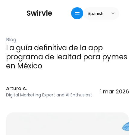
Select Language
S
w
i
r
v
l
e
Spanish
Inicio
Crm / recompensas
Blog
Precios
La guía definitiva de la app 
Pricing
programa de lealtad para pymes 
Blog
en México
Arturo A.
1 mar 2026
Digital Marketing Expert and AI Enthusiast