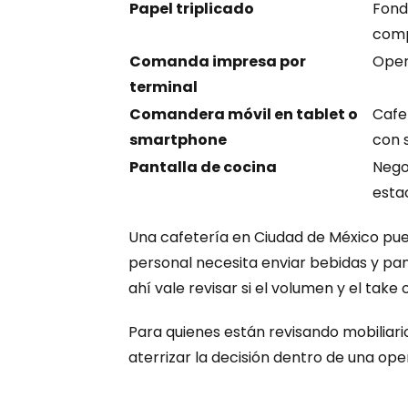
Papel triplicado
Fond
comp
Comanda impresa por 
Oper
terminal
Comandera móvil en tablet o 
Cafe
smartphone
con 
Pantalla de cocina
Nego
esta
Una cafetería en Ciudad de México pue
personal necesita enviar bebidas y pan
ahí vale revisar si el volumen y el take
Para quienes están revisando mobiliario
aterrizar la decisión dentro de una op