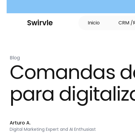
S
w
i
r
v
l
e
I
n
i
c
i
o
C
R
M
/
Blog
Comandas de 
para digitaliz
Arturo A.
Digital Marketing Expert and AI Enthusiast