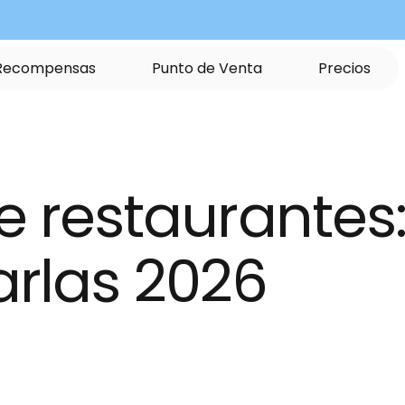
R
e
c
o
m
p
e
n
s
a
s
P
u
n
t
o
d
e
V
e
n
t
a
P
r
e
c
i
o
s
restaurantes: 
arlas 2026