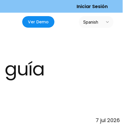
I
n
i
c
i
a
r
S
e
s
i
ó
n
Select Language
V
e
r
D
e
m
o
Spanish
guía 
7 jul 2026