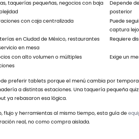
as, taquerías pequeñas, negocios con baja 
Depende de l
lejidad
posterior
aciones con caja centralizada
Puede seguir
captura lej
terías en Ciudad de México, restaurantes 
Requiere dis
servicio en mesa
cios con alto volumen o múltiples 
Exige un men
ciones
de preferir tablets porque el menú cambia por temporada
adería a distintas estaciones. Una taquería pequeña quizá
 out ya rebasaron esa lógica.
, flujo y herramientas al mismo tiempo, esta guía de 
equi
eración real, no como compra aislada.