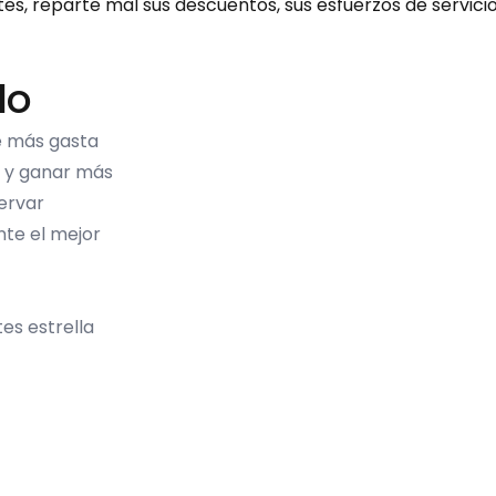
ntes, reparte mal sus descuentos, sus esfuerzos de servic
do
ue más gasta
o y ganar más
ervar
nte el mejor
tes estrella