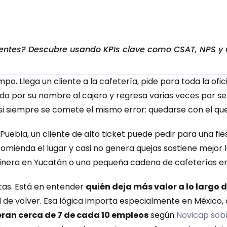
entes? Descubre usando KPIs clave como CSAT, NPS y CL
po. Llega un cliente a la cafetería, pide para toda la ofici
a por su nombre al cajero y regresa varias veces por se
asi siempre se comete el mismo error: quedarse con el qu
 Puebla, un cliente de alto ticket puede pedir para una fie
mienda el lugar y casi no genera quejas sostiene mejor l
inera en Yucatán o una pequeña cadena de cafeterías en
tas. Está en entender 
quién deja más valor a lo largo 
 de volver. Esa lógica importa especialmente en México,
eran cerca de 7 de cada 10 empleos
 según 
Novicap sobr