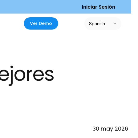
I
n
i
c
i
a
r
S
e
s
i
ó
n
Select Language
V
e
r
D
e
m
o
Spanish
jores 
30 may 2026