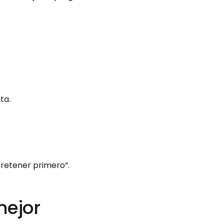
ta.
 retener primero”.
mejor