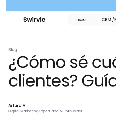
S
w
i
r
v
l
e
I
n
i
c
i
o
C
R
M
/
Blog
¿Cómo sé cuá
clientes? Guí
Arturo A.
Digital Marketing Expert and AI Enthusiast