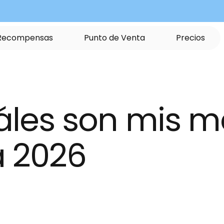
R
e
c
o
m
p
e
n
s
a
s
P
u
n
t
o
d
e
V
e
n
t
a
P
r
e
c
i
o
s
les son mis me
a 2026