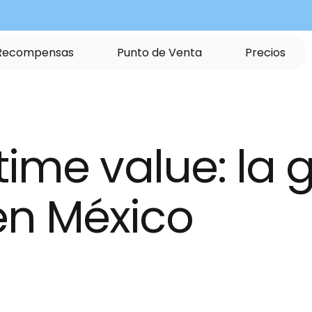
R
e
c
o
m
p
e
n
s
a
s
P
u
n
t
o
d
e
V
e
n
t
a
P
r
e
c
i
o
s
ime value: la g
n México