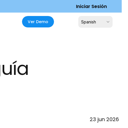
I
n
i
c
i
a
r
S
e
s
i
ó
n
Select Language
V
e
r
D
e
m
o
Spanish
uía 
23 jun 2026