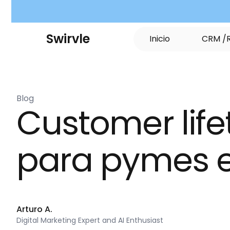
S
w
i
r
v
l
e
I
n
i
c
i
o
C
R
M
/
Blog
Customer lifet
para pymes e
Arturo A.
Digital Marketing Expert and AI Enthusiast