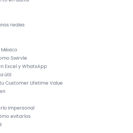
nos reales
e México
como Swirvle
en Excel y WhatsApp
 útil
 tu Customer Lifetime Value
gen
erlo impersonal
ómo evitarlos
d