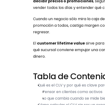
decidir precios o promociones
, segú
vender todos los días y entender qué c
Cuando un negocio sólo mira la caja del
promoción a todos, castiga margen con
regresar.
El 
customer lifetime value
 sirve para
qué sucursal conviene empujar una cam
dinero.
Tabla de Conteni
Qué es el CLV y por qué es clave pa
Pensar en clientes como activos
Lo que cambia cuando se mide bi
Cómo calcular el CLV sin ser un exp