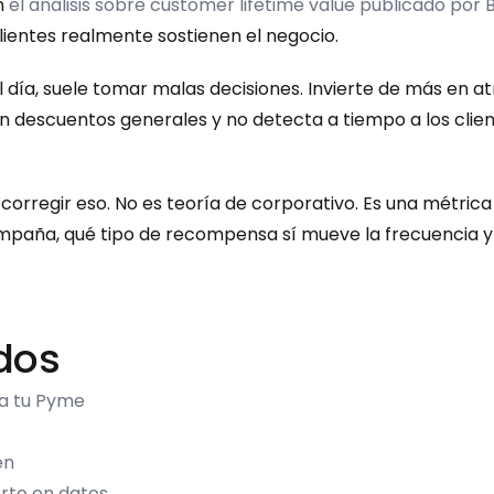
n 
el análisis sobre customer lifetime value publicado por 
lientes realmente sostienen el negocio.
 día, suele tomar malas decisiones. Invierte de más en at
 descuentos generales y no detecta a tiempo a los client
 corregir eso. No es teoría de corporativo. Es una métrica ú
paña, qué tipo de recompensa sí mueve la frecuencia y 
dos
ra tu Pyme
en
erto en datos