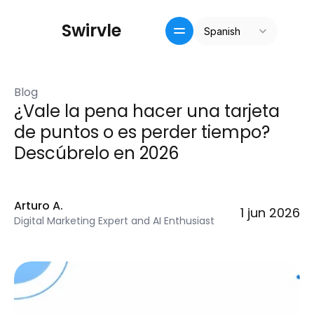
Select Language
S
w
i
r
v
l
e
Spanish
Inicio
Crm / recompensas
Blog
Precios
¿Vale la pena hacer una tarjeta 
Pricing
de puntos o es perder tiempo? 
Blog
Descúbrelo en 2026
Arturo A.
1 jun 2026
Digital Marketing Expert and AI Enthusiast