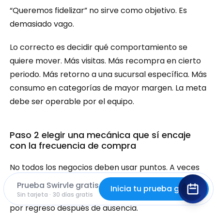
“Queremos fidelizar” no sirve como objetivo. Es 
demasiado vago.
Lo correcto es decidir qué comportamiento se 
quiere mover. Más visitas. Más recompra en cierto 
periodo. Más retorno a una sucursal específica. Más 
consumo en categorías de mayor margen. La meta 
debe ser operable por el equipo.
Paso 2 elegir una mecánica que sí encaje 
con la frecuencia de compra
No todos los negocios deben usar puntos. A veces 
conviene más una dinámica por visitas. A veces una 
Prueba Swirvle gratis
Inicia tu prueba gratis
recompensa por categoría. A veces un beneficio 
Sin tarjeta · 30 días gratis
por regreso después de ausencia.