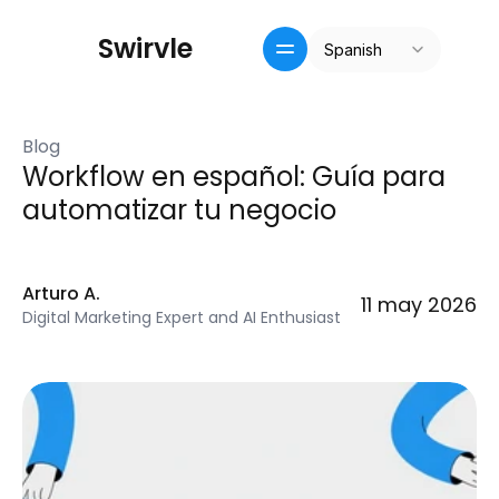
Select Language
S
w
i
r
v
l
e
Spanish
Inicio
Crm / recompensas
Blog
Precios
Workflow en español: Guía para 
Pricing
automatizar tu negocio
Blog
Arturo A.
11 may 2026
Digital Marketing Expert and AI Enthusiast