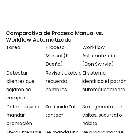
Comparativa de Proceso Manual vs. 
Workflow Automatizado
Tarea
Proceso 
Workflow 
Manual (El 
Automatizado 
Dueño)
(Con Swirvle)
Detectar 
Revisa tickets o 
El sistema 
clientes que 
recuerda 
identifica el patrón 
dejaron de 
nombres
automáticamente
comprar
Definir a quién 
Se decide “al 
Se segmenta por 
mandar 
tanteo”
visitas, sucursal o 
promoción
hábito
Enviar mensaje
Se manda uno 
Se programa y se 