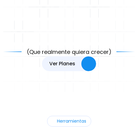
I
d
e
a
l
p
a
r
a
c
a
f
e
t
e
r
í
a
(Que realmente quiera crecer)
V
e
r
P
l
a
n
e
s
Herramientas