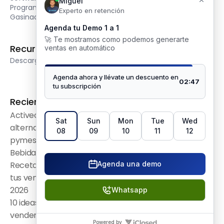
Programa de lealtad
Gasinador by Swirvle
Recursos
Legal
Descargas
Términos y condiciones
Aviso de privacidad
Reciente en Blog
Activecampaign 
alternatives para 
pymes en LATAM 2026
Bebidas frías y Frappés: 
Recetas para aumentar 
tus ventas en verano 
2026
10 ideas de postres para 
vender que sí funcionan 