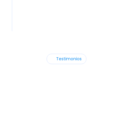
Testimonios
Más
de
500
negocios
en
México
y
LATAM
ya
usan
Swirvle
Sé
parte
de
los
establecimientos