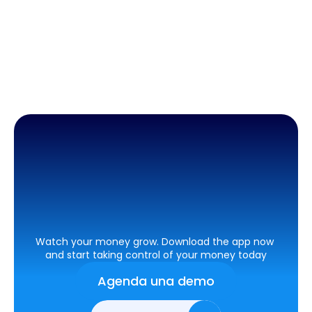
Aquí
inicia
a
crecer
tu
negocio
Watch your money grow. Download the app now 
and start taking control of your money today
A
g
e
n
d
a
u
n
a
d
e
m
o