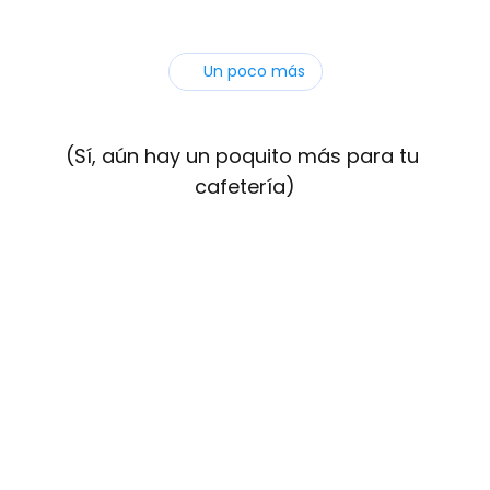
Un poco más
¿Qué
más
hay?
(Sí, aún hay un poquito más para tu 
cafetería)
Inteligencia Artificial
Agentes de Inteligencia Artificial que 
hacen el trabajo de fidelización por ti, 
en vez de requerir intervención manual.