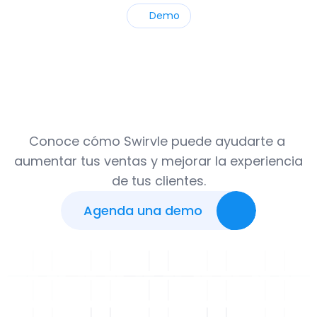
Demo
Agenda
una
demo
con
un
experto
en
retención
Conoce cómo Swirvle puede ayudarte a 
aumentar tus ventas y mejorar la experiencia 
de tus clientes.
A
g
e
n
d
a
u
n
a
d
e
m
o