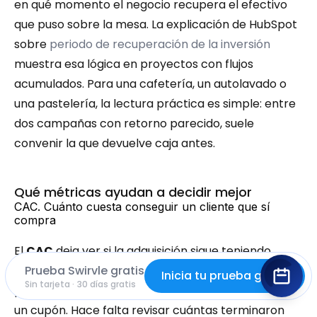
en qué momento el negocio recupera el efectivo 
que puso sobre la mesa. La explicación de HubSpot 
sobre 
periodo de recuperación de la inversión
muestra esa lógica en proyectos con flujos 
acumulados. Para una cafetería, un autolavado o 
una pastelería, la lectura práctica es simple: entre 
dos campañas con retorno parecido, suele 
convenir la que devuelve caja antes.
Qué métricas ayudan a decidir mejor
CAC. Cuánto cuesta conseguir un cliente que sí 
compra
El 
CAC
 deja ver si la adquisición sigue teniendo 
Prueba Swirvle gratis
sentido económico. No basta contar cuántas 
Inicia tu prueba gratis
Sin tarjeta · 30 días gratis
personas respondieron un mensaje o descargaron 
un cupón. Hace falta revisar cuántas terminaron 