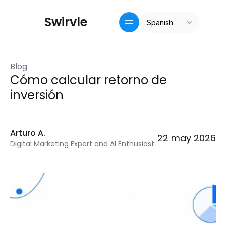
Select Language
S
w
i
r
v
l
e
Spanish
Inicio
Crm / recompensas
Blog
Precios
Cómo calcular retorno de 
Pricing
inversión
Blog
Arturo A.
22 may 2026
Digital Marketing Expert and AI Enthusiast