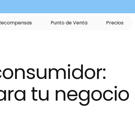
R
e
c
o
m
p
e
n
s
a
s
P
u
n
t
o
d
e
V
e
n
t
a
P
r
e
c
i
o
s
onsumidor: 
ara tu negocio