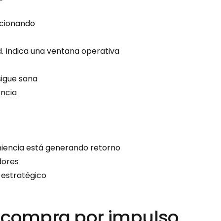
ncionando
ad. Indica una ventana operativa
sigue sana
encia
niencia está generando retorno
dores
o estratégico
 compra por impulso