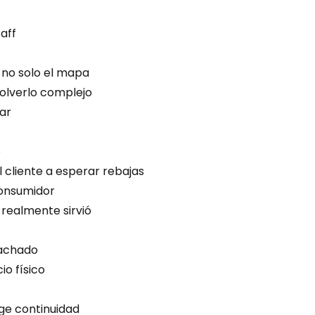
aff
 no solo el mapa
olverlo complejo
ar
o
 cliente a esperar rebajas
consumidor
 realmente sirvió
pachado
o físico
ge continuidad