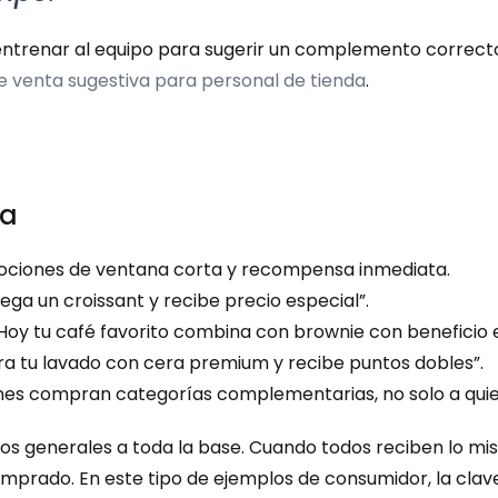
 entrenar al equipo para sugerir un complemento correc
e venta sugestiva para personal de tienda
.
na
mociones de ventana corta y recompensa inmediata.
rega un croissant y recibe precio especial”.
 Hoy tu café favorito combina con brownie con beneficio e
ra tu lavado con cera premium y recibe puntos dobles”.
enes compran categorías complementarias, no solo a qui
os generales a toda la base. Cuando todos reciben lo mism
mprado. En este tipo de ejemplos de consumidor, la clav