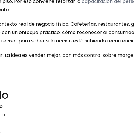
piso. Por eso conviene reforzar la 
capacitación del pers
ente.
ontexto real de negocio físico. Cafeterías, restaurantes, 
ne con un enfoque práctico: cómo reconocer al consumido
revisar para saber si la acción está subiendo recurrencia,
. La idea es vender mejor, con más control sobre margen
do
so
nta
s