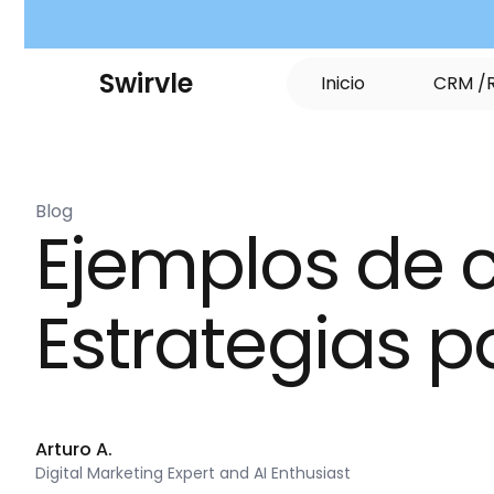
S
w
i
r
v
l
e
I
n
i
c
i
o
C
R
M
/
Blog
Ejemplos de c
Estrategias p
Arturo A.
Digital Marketing Expert and AI Enthusiast