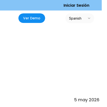
I
n
i
c
i
a
r
S
e
s
i
ó
n
Select Language
V
e
r
D
e
m
o
Spanish
5 may 2026