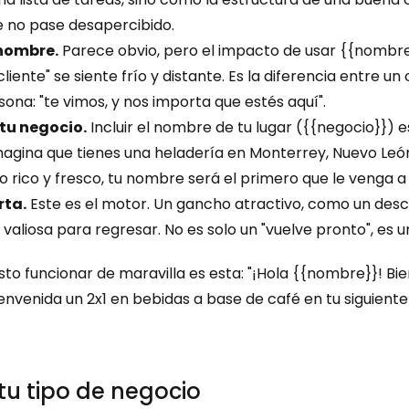
e no pase desapercibido.
 nombre.
 Parece obvio, pero el impacto de usar 
{{nombre
liente" se siente frío y distante. Es la diferencia entre u
ersona: "te vimos, y nos importa que estés aquí".
tu negocio.
 Incluir el nombre de tu lugar (
{{negocio}}
) e
agina que tienes una heladería en Monterrey, Nuevo León:
go rico y fresco, tu nombre será el primero que le venga a
rta.
 Este es el motor. Un gancho atractivo, como un descu
 valiosa para regresar. No es solo un "vuelve pronto", es 
isto funcionar de maravilla es esta: "¡Hola {{nombre}}! B
nvenida un 2x1 en bebidas a base de café en tu siguiente vis
tu tipo de negocio