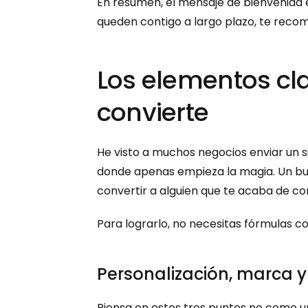
En resumen, el mensaje de bienvenida es
queden contigo a largo plazo, te recom
Los elementos cl
convierte
He visto a muchos negocios enviar un si
donde apenas empieza la magia. Un bue
convertir a alguien que te acaba de con
Para lograrlo, no necesitas fórmulas c
Personalización, marca 
Piensa en estos tres puntos no como un