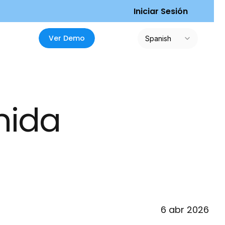
I
n
i
c
i
a
r
S
e
s
i
ó
n
Select Language
V
e
r
D
e
m
o
Spanish
ida 
6 abr 2026