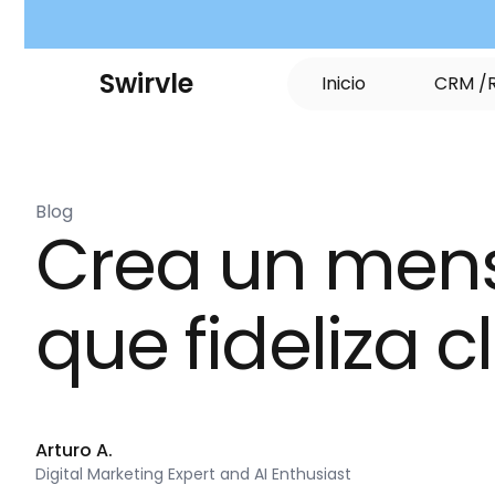
S
w
i
r
v
l
e
I
n
i
c
i
o
C
R
M
/
Blog
Crea un mens
que fideliza c
Arturo A.
Digital Marketing Expert and AI Enthusiast