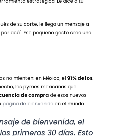
ramienta estratégica. Le dice a tu 
és de su corte, le llega un mensaje a 
 por acá". Ese pequeño gesto crea una 
as no mienten: en México, el 
91% de los 
 hecho, las pymes mexicanas que 
ecuencia de compra
 de esos nuevos 
 
página de bienvenida
 en el mundo 
La falta de seguimiento sale cara. Se calcula que sin un mensaje de bienvenida, el 
los primeros 30 días. Esto 