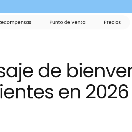
R
e
c
o
m
p
e
n
s
a
s
P
u
n
t
o
d
e
V
e
n
t
a
P
r
e
c
i
o
s
aje de bienven
lientes en 2026