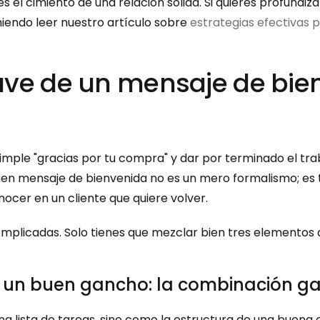
 el cimiento de una relación sólida. Si quieres profundiz
iendo leer nuestro artículo sobre 
estrategias efectivas 
ave de un mensaje de bien
mple "gracias por tu compra" y dar por terminado el traba
n mensaje de bienvenida no es un mero formalismo; es t
ocer en un cliente que quiere volver.
omplicadas. Solo tienes que mezclar bien tres elementos q
y un buen gancho: la combinación 
a lista de tareas, sino como la estructura de una buena