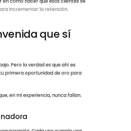
ar en cómo hacer que esos clientes se 
para incrementar la retención
.
venida que sí 
jo. Pero la verdad es que ahí es 
u primera oportunidad de oro para 
ue, en mi experiencia, nunca fallan.
ganadora
 conversación. Cada uno cumple una 