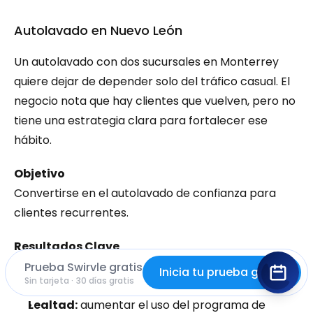
Autolavado en Nuevo León
Un autolavado con dos sucursales en Monterrey 
quiere dejar de depender solo del tráfico casual. El 
negocio nota que hay clientes que vuelven, pero no 
tiene una estrategia clara para fortalecer ese 
hábito.
Objetivo
Convertirse en el autolavado de confianza para 
clientes recurrentes.
Resultados Clave
Frecuencia:
 elevar la frecuencia de visita por 
Prueba Swirvle gratis
Inicia tu prueba gratis
Sin tarjeta · 30 días gratis
cliente identificado.
Lealtad:
 aumentar el uso del programa de 