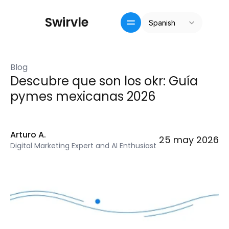
Select Language
S
w
i
r
v
l
e
Spanish
Inicio
Crm / recompensas
Blog
Precios
Descubre que son los okr: Guía 
Pricing
pymes mexicanas 2026
Blog
Arturo A.
25 may 2026
Digital Marketing Expert and AI Enthusiast