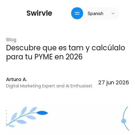
Select Language
S
w
i
r
v
l
e
Spanish
Inicio
Crm / recompensas
Blog
Precios
Descubre que es tam y calcúlalo 
Pricing
para tu PYME en 2026
Blog
Arturo A.
27 jun 2026
Digital Marketing Expert and AI Enthusiast