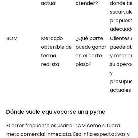
actual
atender?
donde tiene
sucursales y
propuesta 
adecuada
SOM
Mercado 
¿Qué parte 
Clientes que
obtenible de 
puede ganar 
puede atrae
forma 
en el corto 
y retener c
realista
plazo?
su operació
y 
presupuest
actuales
Dónde suele equivocarse una pyme
El error frecuente es usar el TAM como si fuera 
meta comercial inmediata. Eso infla expectativas y 