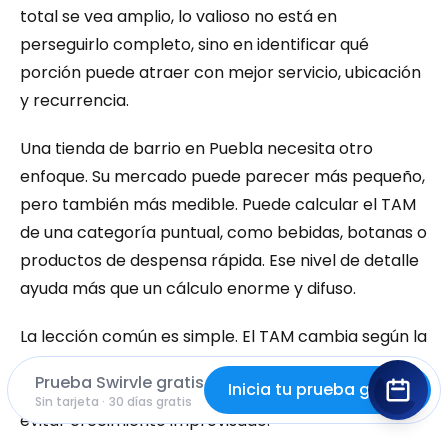
total se vea amplio, lo valioso no está en 
perseguirlo completo, sino en identificar qué 
porción puede atraer con mejor servicio, ubicación 
y recurrencia.
Una tienda de barrio en Puebla necesita otro 
enfoque. Su mercado puede parecer más pequeño, 
pero también más medible. Puede calcular el TAM 
de una categoría puntual, como bebidas, botanas o 
productos de despensa rápida. Ese nivel de detalle 
ayuda más que un cálculo enorme y difuso.
La lección común es simple. El TAM cambia según la 
categoría, la ubicación y el tipo de compra. Pero en 
Prueba Swirvle gratis
Inicia tu prueba gratis
todos los casos sirve para ordenar decisiones y 
Sin tarjeta · 30 días gratis
evitar crecimiento improvisado.