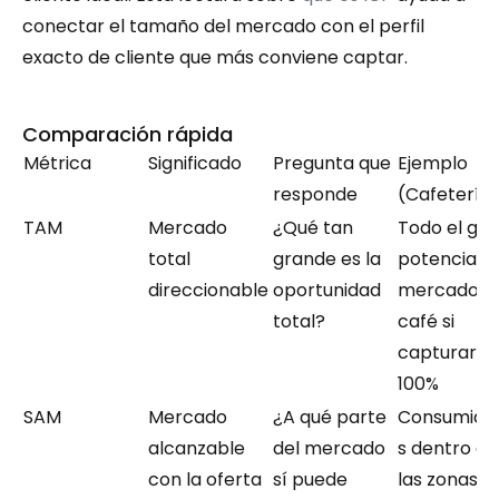
conectar el tamaño del mercado con el perfil 
exacto de cliente que más conviene captar.
Comparación rápida
Métrica
Significado
Pregunta que 
Ejemplo 
responde
(Cafetería
TAM
Mercado 
¿Qué tan 
Todo el gas
total 
grande es la 
potencial de
direccionable
oportunidad 
mercado de
total?
café si 
capturara e
100%
SAM
Mercado 
¿A qué parte 
Consumido
alcanzable 
del mercado 
s dentro de 
con la oferta 
sí puede 
las zonas 