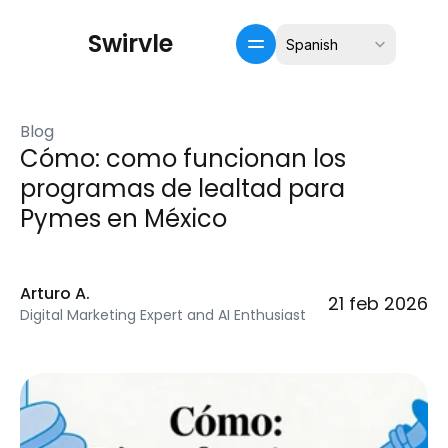
Select Language
S
w
i
r
v
l
e
Spanish
Inicio
Crm / recompensas
Blog
Precios
Cómo: como funcionan los 
Pricing
programas de lealtad para 
Blog
Pymes en México
Arturo A.
21 feb 2026
Digital Marketing Expert and AI Enthusiast