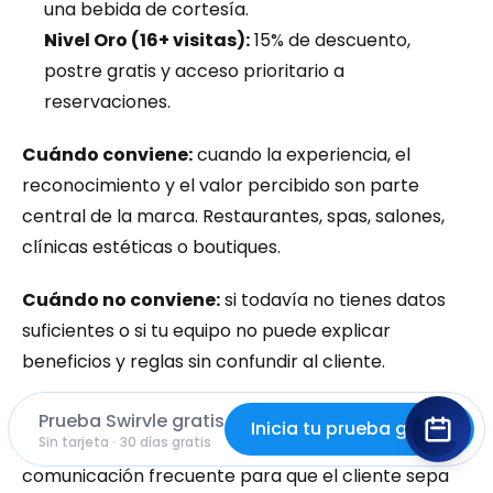
una bebida de cortesía.
Nivel Oro (16+ visitas):
 15% de descuento, 
postre gratis y acceso prioritario a 
reservaciones.
Cuándo conviene:
 cuando la experiencia, el 
reconocimiento y el valor percibido son parte 
central de la marca. Restaurantes, spas, salones, 
clínicas estéticas o boutiques.
Cuándo no conviene:
 si todavía no tienes datos 
suficientes o si tu equipo no puede explicar 
beneficios y reglas sin confundir al cliente.
Qué operación necesita:
 base de datos 
Prueba Swirvle gratis
Inicia tu prueba gratis
consistente, seguimiento por historial y 
Sin tarjeta · 30 días gratis
comunicación frecuente para que el cliente sepa 