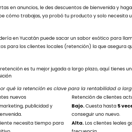
ertas en anuncios, le des descuentos de bienvenida y ha
be cómo trabajas, ya probó tu producto y solo necesita 
dería en Yucatán puede sacar un sabor exótico para llamar
tos para los clientes locales (retención) la que asegura qu
retención es tu mejor jugada a largo plazo, aquí tienes u
sición
r qué la retención es clave para la rentabilidad a lar
entes nuevos
Retención de clientes act
marketing, publicidad y 
Bajo.
 Cuesta hasta 
5 vec
envenida.
conseguir uno nuevo.
cliente necesita tiempo para 
Alta.
 Los clientes leales 
tivo.
frecuencia.