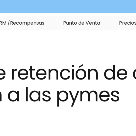
R
M
/
R
e
c
o
m
p
e
n
s
a
s
P
u
n
t
o
d
e
V
e
n
t
a
P
r
e
c
i
o
 retención de c
 a las pymes 