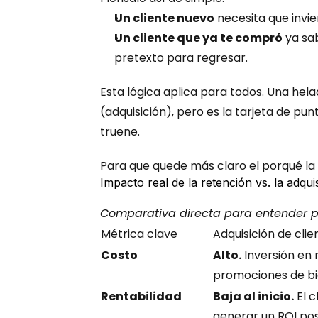
Un cliente nuevo
 necesita que invi
Un cliente que ya te compró
 ya sa
pretexto para regresar.
Esta lógica aplica para todos. Una hela
(adquisición), pero es la tarjeta de pun
truene.
Para que quede más claro el porqué la 
Impacto real de la retención vs. la adqui
Comparativa directa para entender po
Métrica clave
Adquisición de cli
Costo
Alto.
 Inversión en 
promociones de bi
Rentabilidad
Baja al inicio.
 El 
generar un ROI posi