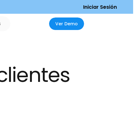
I
n
i
c
i
a
r
S
e
s
i
ó
n
s
V
e
r
D
e
m
o
lientes 