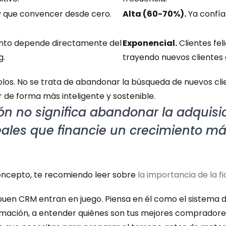
y que convencer desde cero.
Alta (60-70%).
 Ya confí
ento depende directamente del 
Exponencial.
 Clientes fe
g.
trayendo nuevos clientes g
los. No se trata de abandonar la búsqueda de nuevos clien
r de forma más inteligente y sostenible.
ón no significa abandonar la adquisici
eales que financie un crecimiento má
oncepto, te recomiendo leer sobre 
la importancia de la fi
en CRM entran en juego. Piensa en él como el sistema de
ormación, a entender quiénes son tus mejores compradores 