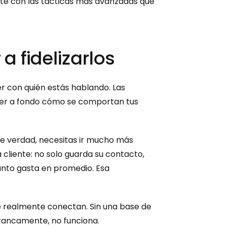
te con las tácticas más avanzadas que 
 fidelizarlos
Para construir relaciones duraderas que se traduzcan en ventas recurrentes, lo primero es saber con quién estás hablando. Las 
der a fondo cómo se comportan tus 
de verdad, necesitas ir mucho más 
liente: no solo guarda su contacto, 
uánto gasta en promedio. Esa 
 realmente conectan. Sin una base de 
 francamente, no funciona.