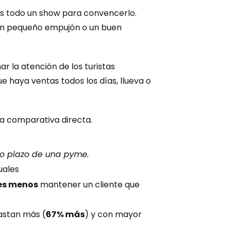
gas todo un show para convencerlo.
un pequeño empujón o un buen 
 la atención de los turistas 
e haya ventas todos los días, llueva o 
na comparativa directa.
go plazo de una pyme.
uales
es menos
 mantener un cliente que 
gastan más (
67% más
) y con mayor 