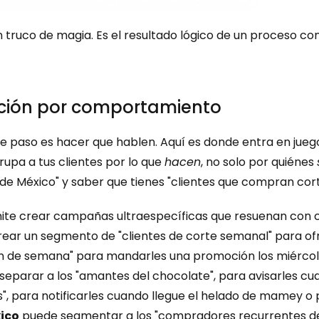
 truco de magia. Es el resultado lógico de un proceso co
ación por comportamiento
nte paso es hacer que hablen. Aquí es donde entra en juego
rupa a tus clientes por lo que 
hacen
, no solo por quiénes 
 de México" y saber que tienes "clientes que compran cort
rmite crear campañas ultraespecíficas que resuenan con 
rear un segmento de "clientes de corte semanal" para of
 fin de semana" para mandarles una promoción los miércol
 separar a los "amantes del chocolate", para avisarles c
s", para notificarles cuando llegue el helado de mamey o 
ico
 puede segmentar a los "compradores recurrentes de v