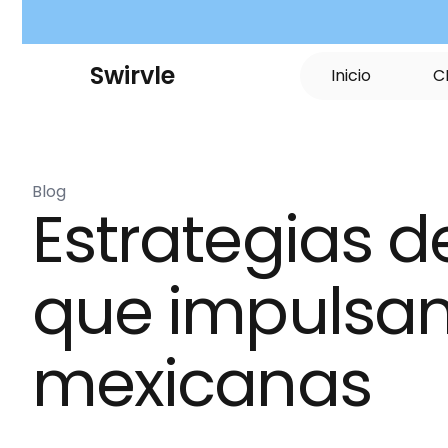
S
w
i
r
v
l
e
I
n
i
c
i
o
C
Blog
Estrategias de
que impulsan
mexicanas